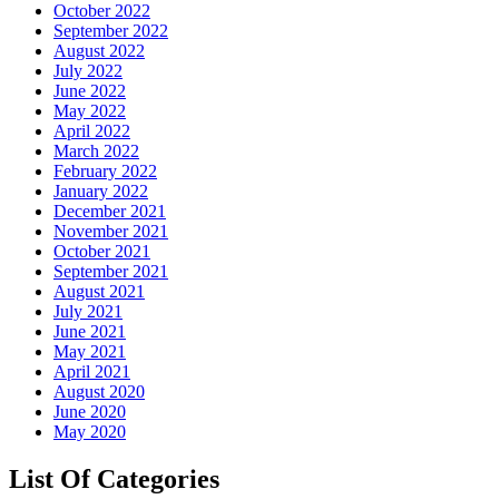
October 2022
September 2022
August 2022
July 2022
June 2022
May 2022
April 2022
March 2022
February 2022
January 2022
December 2021
November 2021
October 2021
September 2021
August 2021
July 2021
June 2021
May 2021
April 2021
August 2020
June 2020
May 2020
List Of Categories